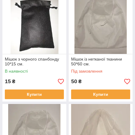
Мішок з чорного спанбонду
Мішок із нетканої тканини
10*15 см.
50*60 см.
В наявності
Під замовлення
15
50
₴
₴
Купити
Купити