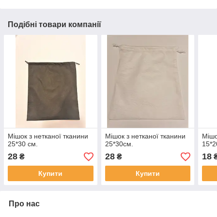
Подібні товари компанії
Мішок з нетканої тканини
Мішок з нетканої тканини
Мішо
25*30 см.
25*30см.
15*2
28
28
18
₴
₴
Купити
Купити
Про нас