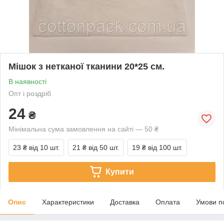
Мішок з нетканої тканини 20*25 см.
В наявності
Опт і роздріб
24
₴
Мінімальна сума замовлення на сайті — 50 ₴
23 ₴
від 10 шт.
21 ₴
від 50 шт.
19 ₴
від 100 шт.
Купити
Опис
Характеристики
Доставка
Оплата
Умови п