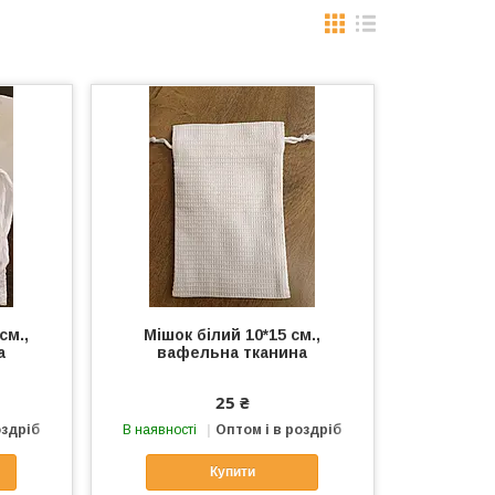
см.,
Мішок білий 10*15 см.,
а
вафельна тканина
25 ₴
оздріб
В наявності
Оптом і в роздріб
Купити