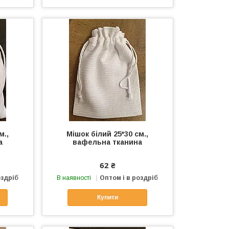
м.,
Мішок білий 25*30 см.,
а
вафельна тканина
62 ₴
оздріб
В наявності
Оптом і в роздріб
Купити