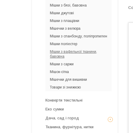
Мішки з бязі, бавовна
Мішки джутові
Мішки з плащівки
Мішечки з велюра
Мішки з спанбонду, поліпропилен
Мішки поліестер
Мішки з вафельної тканини,
бавовна
Мішки з саржи
Мішок-сітка
Мішечки для вишивки
Товари зі знижкою
Конверти текстильні
Еко сумки
Дача, сад і город
Тканина, фурнітура, нитки