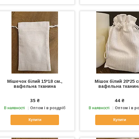
Мішечок білий 15*18 см.,
Мішок білий 20*25 с
вафельна тканина
вафельна тканин
35 ₴
44 ₴
В наявності
Оптом і в роздріб
В наявності
Оптом і в р
Купити
Купити