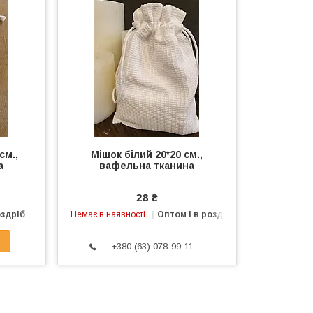
см.,
Мішок білий 20*20 см.,
а
вафельна тканина
28 ₴
оздріб
Немає в наявності
Оптом і в роздріб
+380 (63) 078-99-11