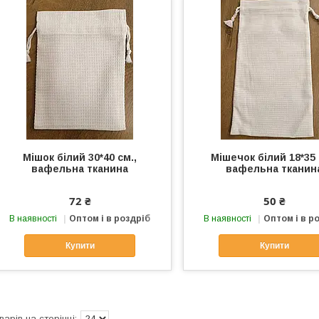
Мішок білий 30*40 см.,
Мішечок білий 18*35 
вафельна тканина
вафельна тканин
72 ₴
50 ₴
В наявності
Оптом і в роздріб
В наявності
Оптом і в р
Купити
Купити