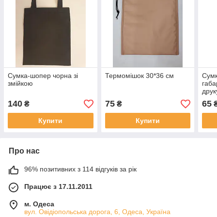
Сумка-шопер чорна зі
Термомішок 30*36 см
Сумк
змійкою
габа
друк
140
75
65
₴
₴
Купити
Купити
Про нас
96% позитивних з 114 відгуків за рік
Працює з 17.11.2011
м. Одеса
вул. Овідіопольська дорога, 6, Одеса, Україна