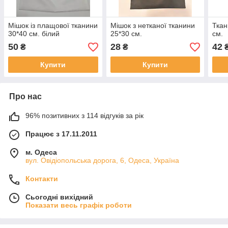
Мішок із плащової тканини
Мішок з нетканої тканини
Ткан
30*40 см. білий
25*30 см.
см.
50
28
42
₴
₴
Купити
Купити
Про нас
96% позитивних з 114 відгуків за рік
Працює з 17.11.2011
м. Одеса
вул. Овідіопольська дорога, 6, Одеса, Україна
Контакти
Сьогодні вихідний
Показати весь графік роботи